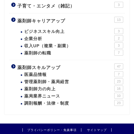
3
子育て・エンタメ（雑記）
13
薬剤師キャリアアップ
ビジネススキル向上
3
企業分析
2
収入UP（複業・副業）
3
薬剤師の転職
7
47
薬剤師スキルアップ
医薬品情報
7
管理薬剤師・薬局経営
23
薬剤師力の向上
16
薬局業界ニュース
10
調剤報酬・法律・制度
23
プライバシーポリシー・免責事項
サイトマップ