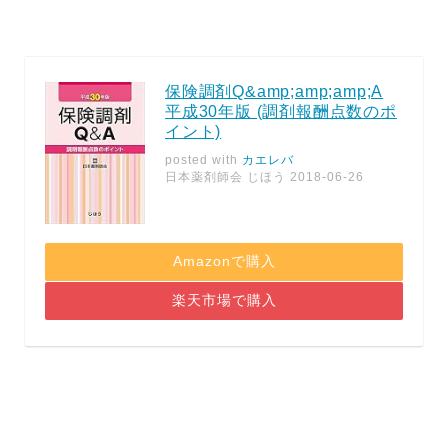
保険調剤Q&amp;amp;amp;A
平成30年版 (調剤報酬点数のポ
イント)
posted with
カエレバ
日本薬剤師会 じほう 2018-06-26
Amazonで購入
楽天市場で購入