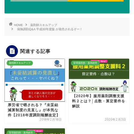
HOME
薬剤師スキルアップ
保険調剤Q&A 平成30年度版 が発売されるぞー！
関連する記事
薬剤師スキルアップ
管理薬剤師・薬局経営
【2020年】服用薬剤調整支援
料２とは？│点数・算定要件を
厚労省で晒される？『未妥結
解説
減算制度の見直し』が本気な
件【2018年度調剤報酬改定】
2018年2月18日
2020年2月3日
管理薬剤師・薬局経営