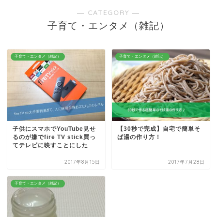
― CATEGORY ―
子育て・エンタメ（雑記）
子育て・エンタメ（雑記）
子育て・エンタメ（雑記）
子供にスマホでYouTube見せ
【30秒で完成】自宅で簡単そ
るのが嫌でfire TV stick買っ
ば湯の作り方！
てテレビに映すことにした
2017年8月15日
2017年7月28日
子育て・エンタメ（雑記）