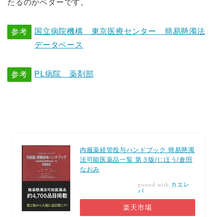
たるのがベターです。
国立病院機構 東京医療センター 簡易懸濁法
参考
データベース
PL病院 薬剤部
参考
内服薬経管投与ハンドブック 簡易懸濁
法可能医薬品一覧 第３版/じほう/倉田
なおみ
カエレ
posted with
バ
楽天市場