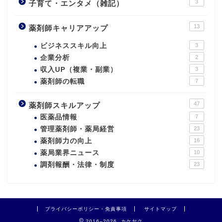
3
子育て・エンタメ（雑記）
13
薬剤師キャリアアップ
ビジネススキル向上
3
企業分析
2
収入UP（複業・副業）
3
薬剤師の転職
7
47
薬剤師スキルアップ
医薬品情報
7
管理薬剤師・薬局経営
23
薬剤師力の向上
16
薬局業界ニュース
10
調剤報酬・法律・制度
23
プライバシーポリシー・免責事項
サイトマップ
2016–2026 カケヤク