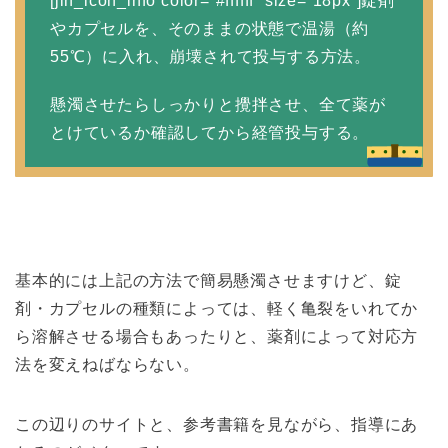
[jin_icon_info color=”#ffffff” size=”18px”]錠剤
やカプセルを、そのままの状態で温湯（約
55℃）に入れ、崩壊されて投与する方法。
懸濁させたらしっかりと攪拌させ、全て薬が
とけているか確認してから経管投与する。
基本的には上記の方法で簡易懸濁させますけど、錠
剤・カプセルの種類によっては、軽く亀裂をいれてか
ら溶解させる場合もあったりと、薬剤によって対応方
法を変えねばならない。
この辺りのサイトと、参考書籍を見ながら、指導にあ