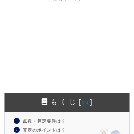
も く じ
[
]
隠す
点数・算定要件は？
算定のポイントは？