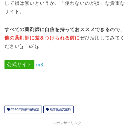
して損は無いというか、「使わないのが損」な貴重な
サイト。
すべての薬剤師に自信を持っておススメできる
ので、
他の薬剤師に差をつけられる前に
ぜひ活用してみてく
ださい(و｀ω´)و
公式サイト
m3
2020年調剤報酬改定
経管投薬支援料
スポンサーリンク