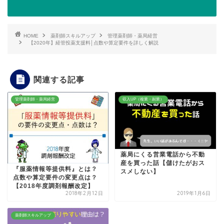
HOME
薬剤師スキルアップ
管理薬剤師・薬局経営
【2020年】経管投薬支援料│点数や算定要件を詳しく解説
関連する記事
管理薬剤師・薬局経営
収入UP（複業・副業）
薬局にくる営業電話から不動
産を買った話【儲けたがおス
『服薬情報等提供料』とは？
スメしない】
点数や算定要件の変更点は？
【2018年度調剤報酬改定】
2018年2月12日
2019年1月6日
薬剤師スキルアップ