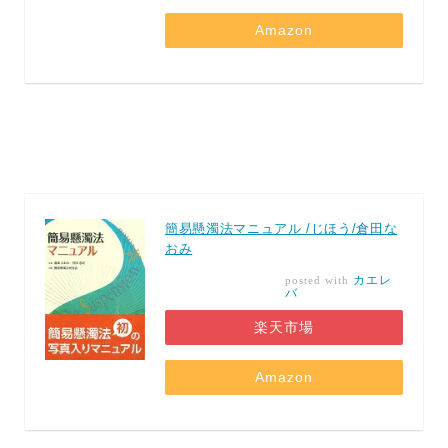
Amazon
簡易懸濁法マニュアル /じほう/倉田な
おみ
カエレ
posted with
バ
楽天市場
Amazon