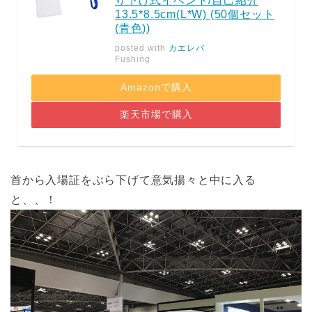
り下げ式イベント/自己紹介
13.5*8.5cm(L*W) (50個セット
(青色))
posted with
カエレバ
Fushing
Amazonで購入
楽天市場で購入
首から入場証をぶら下げて意気揚々と中に入る
と、、！