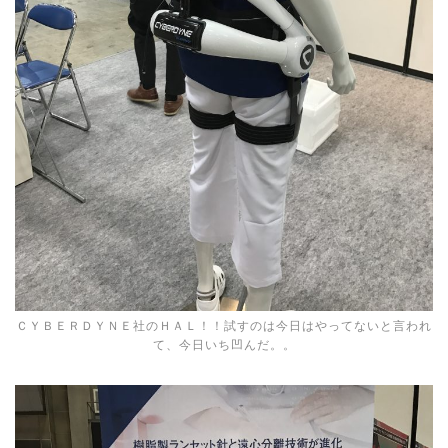
ＣＹＢＥＲＤＹＮＥ社のＨＡＬ！！試すのは今日はやってないと言われ
て、今日いち凹んだ。。