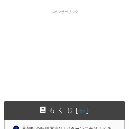
スポンサーリンク
も く じ
[
]
隠す
薬剤師の転職方法は3パターンに分けられる