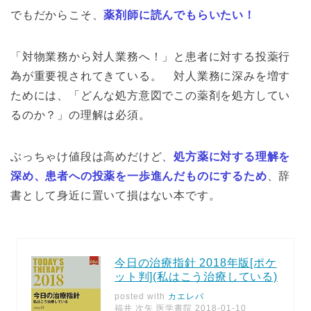
でもだからこそ、
薬剤師に読んでもらいたい！
「対物業務から対人業務へ！」と患者に対する投薬行
為が重要視されてきている。 対人業務に深みを増す
ためには、「どんな処方意図でこの薬剤を処方してい
るのか？」の理解は必須。
ぶっちゃけ値段は高めだけど、
処方薬に対する理解を
深め、患者への投薬を一歩進んだものにするため
、辞
書として身近に置いて損はない本です。
今日の治療指針 2018年版[ポケ
ット判](私はこう治療している)
posted with
カエレバ
福井 次矢 医学書院 2018-01-10