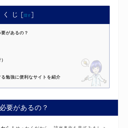
 く じ
[
]
隠す
必要があるの？
？
付）
する勉強に便利なサイトを紹介
必要があるの？