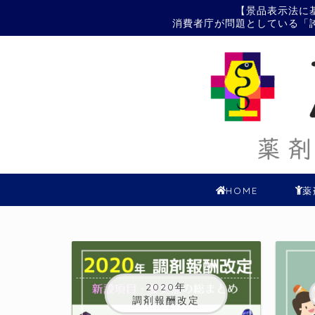
【景品表示法に
消費者庁が問題としている「
HOME
薬
2020年
調剤報酬改定