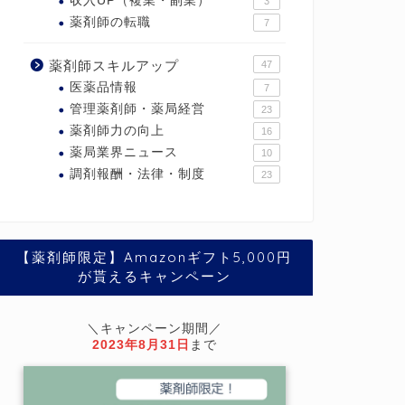
収入UP（複業・副業）
3
薬剤師の転職
7
薬剤師スキルアップ
47
医薬品情報
7
管理薬剤師・薬局経営
23
薬剤師力の向上
16
薬局業界ニュース
10
調剤報酬・法律・制度
23
【薬剤師限定】Amazonギフト5,000円
が貰えるキャンペーン
＼キャンペーン期間／
2023年8月31日
まで