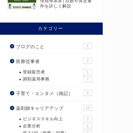
理指導加算│点数や算定要
件を詳しく解説
カテゴリー
ブログのこと
5
医療従事者
7
登録販売者
1
調剤薬局事務
7
子育て・エンタメ（雑記）
3
薬剤師キャリアアップ
13
ビジネススキル向上
3
企業分析
2