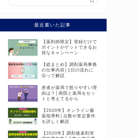
最近書いた記事
【薬剤師限定】登録だけで
ポイントがゲットできるお
得なキャンペーン
【総まとめ】調剤薬局事務
の仕事内容│1日の流れに
沿って解説
患者が薬局で怒りやすい理
由は？│病院と薬局をセッ
トと考えてるから
【2020年】オンライン服
薬指導料│点数や算定要件
を詳しく解説
【2020年】調剤後薬剤管